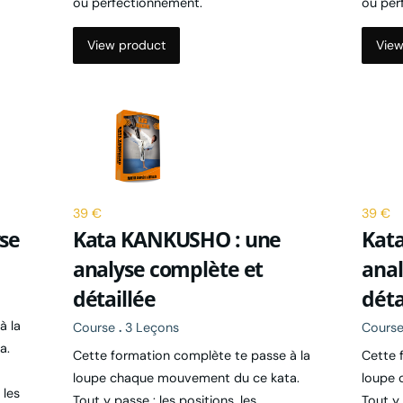
View product
View
39 €
39 €
se
Kata KANKUSHO : une
Kata
analyse complète et
anal
détaillée
déta
à la
Course
.
3 Leçons
Cours
a.
Cette formation complète te passe à la
Cette 
loupe chaque mouvement du ce kata.
loupe 
 les
Tout y passe : les positions, les
Tout y 
déplacements, le travail de hanches, les
déplac