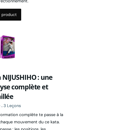
 product
 NIJUSHIHO : une
yse complète et
illée
e
.
3 Leçons
formation complète te passe à la
chaque mouvement du ce kata.
passe : les positions, les
ements, le travail de hanches, les