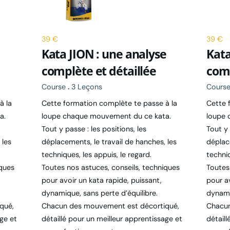
39 €
39 €
Kata JION : une analyse
Kata
complète et détaillée
comp
Course
.
3 Leçons
Cours
à la
Cette formation complète te passe à la
Cette 
a.
loupe chaque mouvement du ce kata.
loupe 
Tout y passe : les positions, les
Tout y 
 les
déplacements, le travail de hanches, les
déplac
techniques, les appuis, le regard.
techniq
iques
Toutes nos astuces, conseils, techniques
Toutes
pour avoir un kata rapide, puissant,
pour av
dynamique, sans perte d’équilibre.
dynami
qué,
Chacun des mouvement est décortiqué,
Chacun
age et
détaillé pour un meilleur apprentissage et
détaill
ou perfectionnement.
ou per