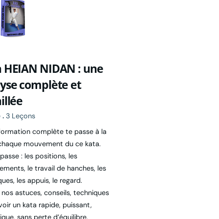
a HEIAN NIDAN : une
yse complète et
illée
e
.
3 Leçons
formation complète te passe à la
chaque mouvement du ce kata.
passe : les positions, les
ements, le travail de hanches, les
ues, les appuis, le regard.
 nos astuces, conseils, techniques
oir un kata rapide, puissant,
que, sans perte d’équilibre.
 des mouvement est décortiqué,