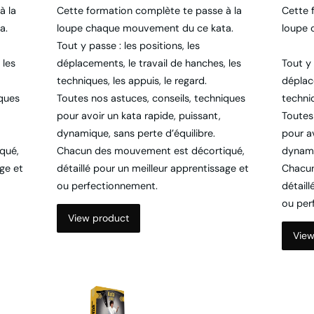
a.
loupe chaque mouvement du ce kata.
loupe 
Tout y passe : les positions, les
 les
déplacements, le travail de hanches, les
Tout y 
techniques, les appuis, le regard.
déplac
iques
Toutes nos astuces, conseils, techniques
techniq
pour avoir un kata rapide, puissant,
Toutes
dynamique, sans perte d’équilibre.
pour av
qué,
Chacun des mouvement est décortiqué,
dynami
age et
détaillé pour un meilleur apprentissage et
Chacun
ou perfectionnement.
détaill
ou per
View product
View