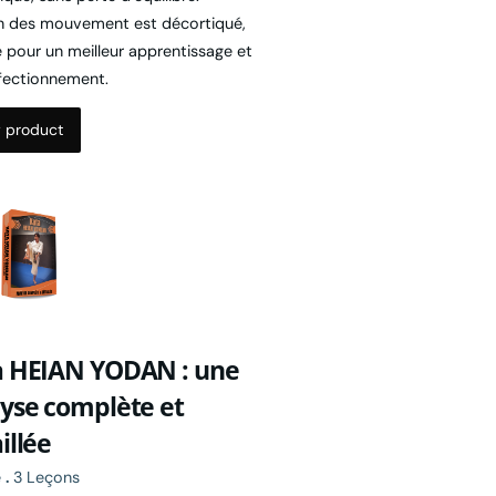
é pour un meilleur apprentissage et
fectionnement.
 product
a HEIAN YODAN : une
yse complète et
illée
e
.
3 Leçons
formation complète te passe à la