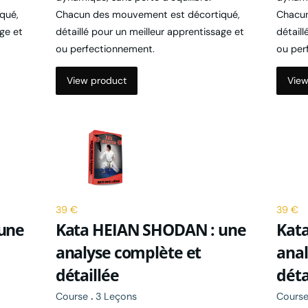
age et
détaillé pour un meilleur apprentissage et
détaill
ou perfectionnement.
ou per
View product
View
39 €
39 €
une
Kata HEIAN SHODAN : une
Kat
analyse complète et
anal
détaillée
déta
Course
.
3 Leçons
Cours
à la
Cette formation complète te passe à la
Cette 