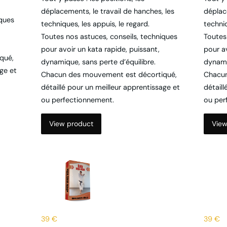
iques
techniques, les appuis, le regard.
techniq
Toutes nos astuces, conseils, techniques
Toutes
pour avoir un kata rapide, puissant,
pour av
qué,
dynamique, sans perte d’équilibre.
dynami
age et
Chacun des mouvement est décortiqué,
Chacun
détaillé pour un meilleur apprentissage et
détaill
ou perfectionnement.
ou per
View product
View
39 €
39 €
lyse
Kata TEKKI NIDAN : une
Kat