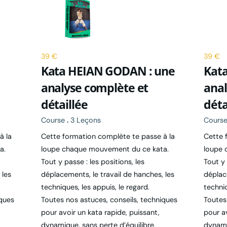
39 €
39 €
Kata HEIAN GODAN : une
Kat
analyse complète et
anal
détaillée
déta
Course
.
3 Leçons
Cours
à la
Cette formation complète te passe à la
Cette 
a.
loupe chaque mouvement du ce kata.
loupe 
Tout y passe : les positions, les
Tout y 
 les
déplacements, le travail de hanches, les
déplac
techniques, les appuis, le regard.
techniq
iques
Toutes nos astuces, conseils, techniques
Toutes
pour avoir un kata rapide, puissant,
pour av
dynamique, sans perte d’équilibre.
dynami
qué,
Chacun des mouvement est décortiqué,
Chacun