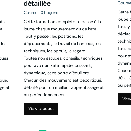
Cette 
Course
.
3 Leçons
loupe 
à la
Cette formation complète te passe à la
Tout y 
a.
loupe chaque mouvement du ce kata.
déplac
Tout y passe : les positions, les
techniq
 les
déplacements, le travail de hanches, les
Toutes
techniques, les appuis, le regard.
pour av
iques
Toutes nos astuces, conseils, techniques
dynami
pour avoir un kata rapide, puissant,
Chacun
dynamique, sans perte d’équilibre.
détaill
qué,
Chacun des mouvement est décortiqué,
ou per
age et
détaillé pour un meilleur apprentissage et
ou perfectionnement.
View
View product