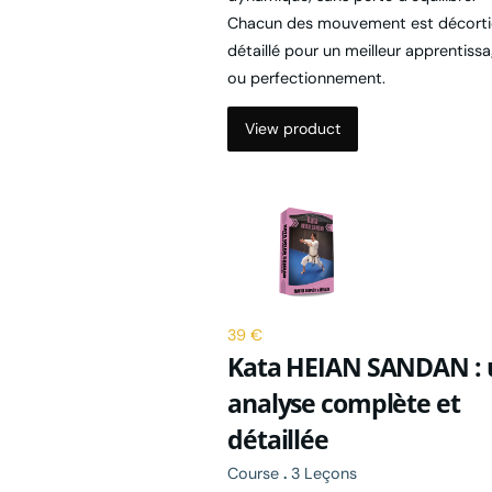
détaillé pour un meilleur apprentiss
ou perfectionnement.
View product
39 €
Kata HEIAN SANDAN : 
analyse complète et
détaillée
Course
.
3 Leçons
Cette formation complète te passe 