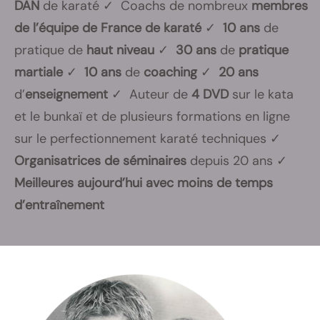
DAN
de karaté ✓ Coachs de nombreux
membres
de l’équipe de France de karaté
✓
10 ans
de
pratique de
haut niveau
✓
30 ans
de
pratique
martiale
✓
10 ans
de
coaching
✓
20 ans
d’
enseignement
✓ Auteur de
4 DVD
sur le kata
et le bunkaï et de plusieurs formations en ligne
sur le perfectionnement karaté techniques ✓
Organisatrices de séminaires
depuis 20 ans ✓
Meilleures aujourd’hui avec moins de temps
d’entraînement