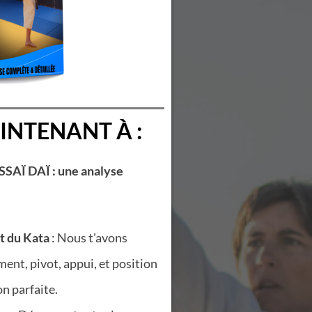
INTENANT À :
SSAÏ DAÏ : une analyse
t du Kata
: Nous t'avons
ent, pivot, appui, et position
n parfaite.