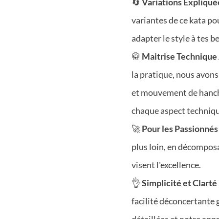
🔄
Variations Expliqué
variantes de ce kata pou
adapter le style à tes b
🥋
Maitrise Technique
la pratique, nous avon
et mouvement de hanch
chaque aspect techniqu
🚀
Pour les Passionnés
plus loin, en décomposa
visent l'excellence.
👌
Simplicité et Clarté
facilité déconcertante 