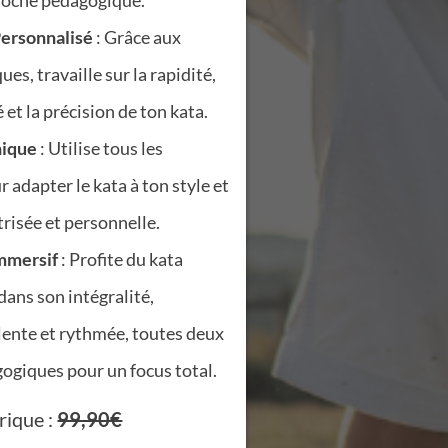
proche pédagogique.
ersonnalisé
: Grâce aux
ues, travaille sur la rapidité,
é et la précision de ton kata.
nique
: Utilise tous les
 adapter le kata à ton style et
risée et personnelle.
mmersif
: Profite du kata
ans son intégralité,
lente et rythmée, toutes deux
ogiques pour un focus total.
rique :
99,90€