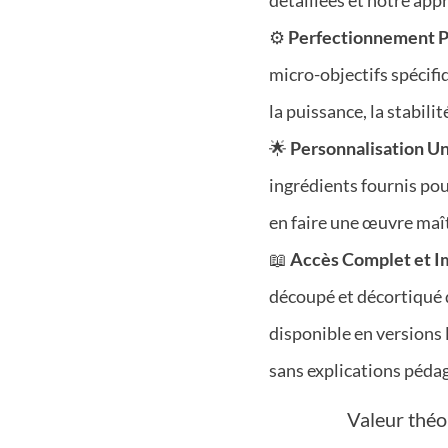
détaillées et notre ap
⚙️
Perfectionnement P
micro-objectifs spécifiq
la puissance, la stabilit
🌟
Personnalisation U
ingrédients fournis pour
en faire une œuvre maît
📖
Accès Complet et I
découpé et décortiqué d
disponible en versions 
sans explications pédag
Valeur théo