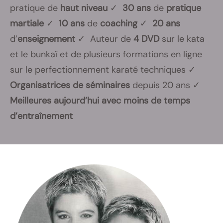
pratique de
haut niveau
✓
30 ans
de
pratique
martiale
✓
10 ans
de
coaching
✓
20 ans
d’
enseignement
✓ Auteur de
4 DVD
sur le kata
et le bunkaï et de plusieurs formations en ligne
sur le perfectionnement karaté techniques ✓
Organisatrices de séminaires
depuis 20 ans ✓
Meilleures aujourd’hui avec moins de temps
d’entraînement