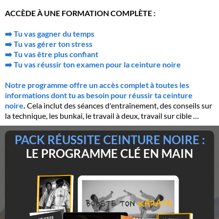
ACCÈDE À UNE FORMATION COMPLÈTE :
➡️ Tu vas gagner du temps
➡️ Tu vas gérer ton stress
➡️ Tu vas être plus confiant
➡️ Tu vas réussir ton examen pour la ceinture noire
Notre programme offre un accès complet à toutes les
informations dont tu as besoin pour réussir ta ceinture
noire
.
Cela inclut des séances d'entraînement, des conseils sur
la technique, les bunkai, le travail à deux, travail sur cible …
PACK RÉUSSITE CEINTURE NOIRE :
LE PROGRAMME CLÉ EN MAIN