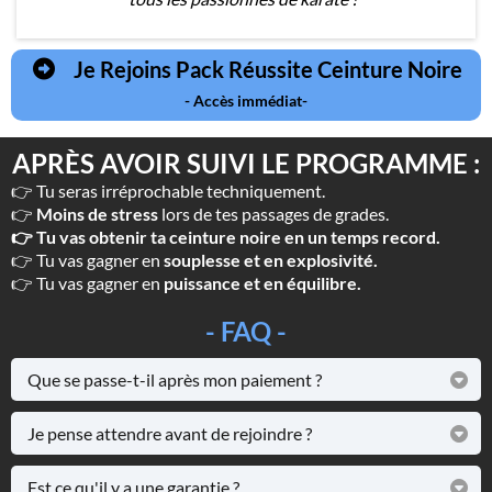
Je Rejoins Pack Réussite Ceinture Noire
- Accès immédiat-
APRÈS AVOIR SUIVI LE PROGRAMME :
👉 Tu seras irréprochable techniquement.
👉
Moins de stress
lors de tes passages de grades.
👉 Tu vas obtenir ta ceinture noire en un temps record.
👉 Tu vas gagner en
souplesse et en explosivité.
👉 Tu vas gagner en
puissance et en équilibre.
- FAQ -
Que se passe-t-il après mon paiement ?
Tu reçois directement tes accès par mail, tu devras te créer
un compte, ensuite tu auras accès à l'ensemble du
Je pense attendre avant de rejoindre ?
programme.
Oui mais le prix risque d’augmenter. Le meilleur moment
pour rejoindre ce programme c'est maintenant 😉
Est ce qu'il y a une garantie ?