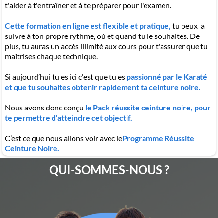
t'aider à t'entraîner et à te préparer pour l'examen.
Cette formation en ligne est flexible et pratique,
tu peux la
suivre à ton propre rythme, où et quand tu le souhaites. De
plus, tu auras un accès illimité aux cours pour t'assurer que tu
maîtrises chaque technique.
Si aujourd’hui tu es ici c'est que tu es
passionné par le Karaté
et que tu souhaites obtenir rapidement ta ceinture noire.
Nous avons donc conçu
le Pack réussite ceinture noire, pour
te permettre d'atteindre cet objectif.
C’est ce que nous allons voir avec le
Programme Réussite
Ceinture Noire.
QUI-SOMMES-NOUS ?