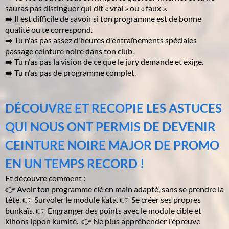
sauras pas distinguer qui dit « vrai » ou « faux ».
➡️ Il est difficile de savoir si ton programme est de bonne
qualité ou te correspond.
➡️ Tu n'as pas assez d'heures d'entraînements spéciales
passage ceinture noire dans ton club.
➡️ Tu n'as pas la vision de ce que le jury demande et exige.
➡️ Tu n'as pas de programme complet.
DÉCOUVRE ET RECOPIE LES ASTUCES
QUI NOUS ONT PERMIS DE DEVENIR
CEINTURE NOIRE MAJOR DE PROMO
EN UN TEMPS RECORD !
Et découvre comment :
👉 Avoir ton programme clé en main adapté, sans se prendre la
tête. 👉 Survoler le module kata. 👉 Se créer ses propres
bunkaïs. 👉 Engranger des points avec le module cible et
kihons ippon kumité. 👉 Ne plus appréhender l'épreuve