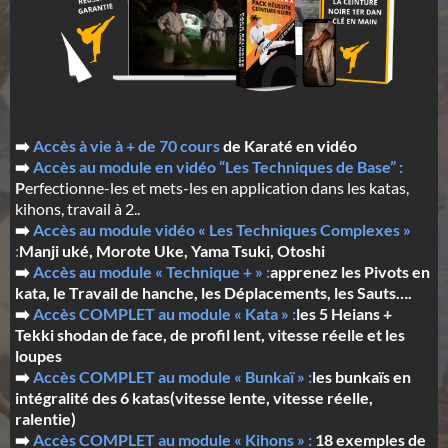
➡️
Accès à vie à + de 70 cours
de Karaté en vidéo
➡️
Accès au module en vidéo “Les Techniques de Base” :
P
erfectionne-les et mets-les en application dans les katas,
kihons, travail à 2..
➡️
Accès au module vidéo « Les Techniques Complexes »
:
Manji uké, Morote Uke, Yama Tsuki, Otoshi
➡️
Accès au module « Technique + » :
apprenez les Pivots en
kata, le Travail de hanche, les Déplacements, les Sauts….
➡️
Accès COMPLET au module « Kata » :
les 5 Heians +
Tekki shodan de face, de profil lent, vitesse réelle et les
loupes
➡️
Accès COMPLET au module « Bunkaï » :
les bunkaïs en
intégralité des 6 katas(vitesse lente, vitesse réelle,
ralentie)
➡️
Accès COMPLET au module « Kihons » :
18 exemples de