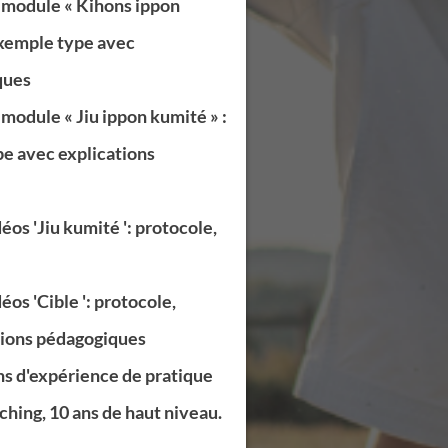
module « Kihons ippon
exemple type avec
ques
odule « Jiu ippon kumité » :
pe avec explications
os 'Jiu kumité ': protocole,
os 'Cible ': protocole,
tions pédagogiques
ans d'expérience de pratique
ching, 10 ans de haut niveau.