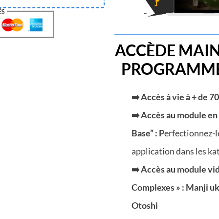
ACCÈDE MAI
PROGRAMME 
➡️ Accès à vie à + de 7
➡️ Accès au module en
Base” : P
erfectionnez-l
application dans les kata
➡️ Accès au module vi
Complexes » : Manji u
Otoshi