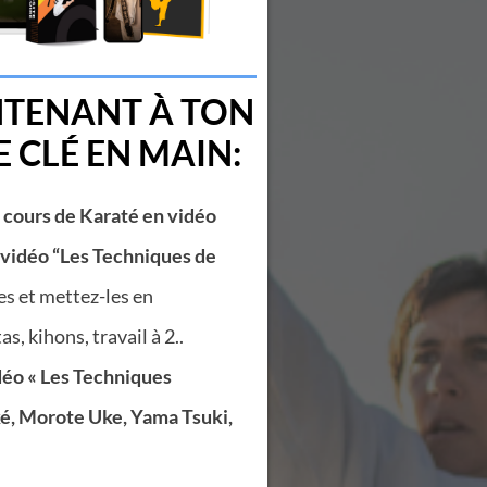
NTENANT À TON
CLÉ EN MAIN:
0 cours de Karaté en vidéo
 vidéo “Les Techniques de
es et mettez-les en
s, kihons, travail à 2..
déo « Les Techniques
ké, Morote Uke, Yama Tsuki,