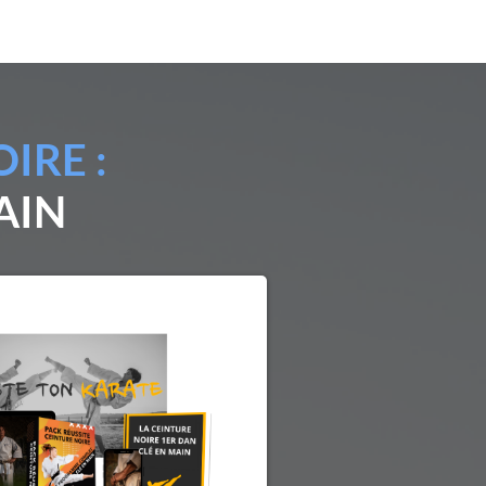
IRE :
AIN