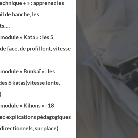
echnique + » : apprenez les
ail de hanche, les
ts….
odule « Kata » : les 5
e face, de profil lent, vitesse
odule « Bunkaï » : les
des 6 katas(vitesse lente,
)
odule « Kihons » : 18
ec explications pédagogiques
idirectionnels, sur place)