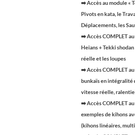
➡️ Accès au module « T
Pivots en kata, le Trav
Déplacements, les Sau
➡️ Accès COMPLET au m
Heians + Tekki shodan d
réelle et les loupes
➡️ Accès COMPLET au m
bunkaïs en intégralité 
vitesse réelle, ralentie
➡️ Accès COMPLET au m
exemples de kihons av
(kihons linéaires, mult