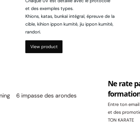
Chaque UV est détaillé avec le protocole
et des exemples types.
Khions, katas, bunkaï intégral, épreuve de la
cible, kihion ippon kumité, jiu ippon kumité,
randori.
View product
Ne rate p
formatio
ining 6 impasse des arondes
Entre ton emai
et des promoti
TON KARATE