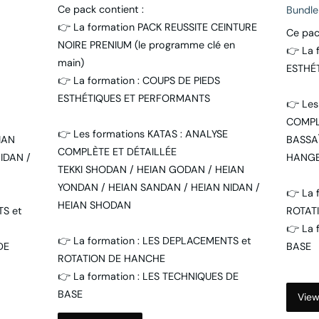
Ce pack contient :
Bundl
👉 La formation PACK REUSSITE CEINTURE
Ce pac
NOIRE PRENIUM (le programme clé en
👉 La 
main)
ESTHÉ
👉 La formation : COUPS DE PIEDS
ESTHÉTIQUES ET PERFORMANTS
👉 Les
COMPL
👉 Les formations KATAS : ANALYSE
IAN
BASSAÏ
COMPLÈTE ET DÉTAILLÉE
IDAN /
HANG
TEKKI SHODAN / HEIAN GODAN / HEIAN
YONDAN / HEIAN SANDAN / HEIAN NIDAN /
👉 La 
HEIAN SHODAN
TS et
ROTAT
👉 La 
👉 La formation : LES DEPLACEMENTS et
DE
BASE
ROTATION DE HANCHE
👉 La formation : LES TECHNIQUES DE
BASE
View