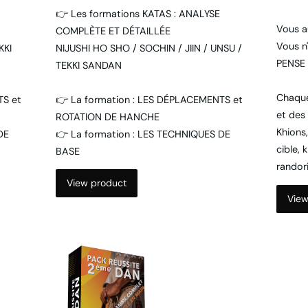
👉 Les formations KATAS : ANALYSE
Vous a
COMPLÈTE ET DÉTAILLÉE
Vous n
KKI
NIJUSHI HO SHO / SOCHIN / JIIN / UNSU /
PENSE
TEKKI SANDAN
Chaque
TS et
👉 La formation : LES DÉPLACEMENTS et
et des
ROTATION DE HANCHE
Khions,
DE
👉 La formation : LES TECHNIQUES DE
cible, 
BASE
randori
View product
View