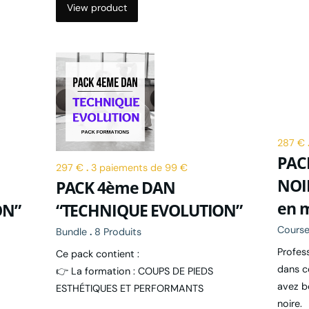
View product
287 €
PAC
297 €
.
3 paiements de 99 €
NOIR
PACK 4ème DAN
en 
ON”
“TECHNIQUE EVOLUTION”
Cours
Bundle
.
8 Produits
Profes
Ce pack contient :
dans c
👉 La formation : COUPS DE PIEDS
avez b
ESTHÉTIQUES ET PERFORMANTS
noire.