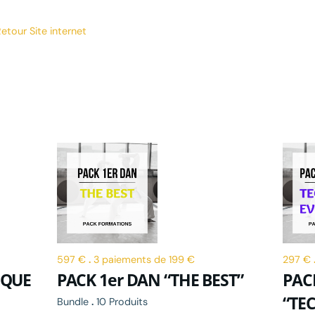
etour Site internet
597 €
.
3 paiements de 199 €
297 €
IQUE
PACK 1er DAN “THE BEST”
PAC
“TE
Bundle
.
10 Produits