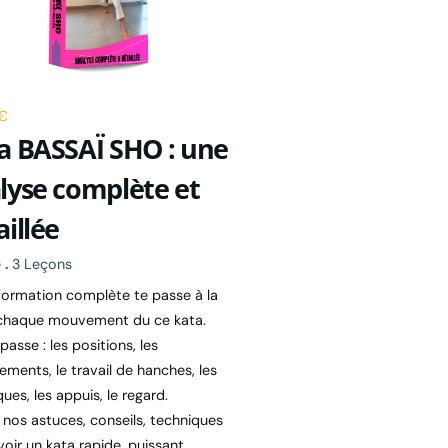
 €
a BASSAÏ SHO : une
lyse complète et
aillée
e
.
3 Leçons
formation complète te passe à la
chaque mouvement du ce kata.
passe : les positions, les
ements, le travail de hanches, les
ues, les appuis, le regard.
 nos astuces, conseils, techniques
oir un kata rapide, puissant,