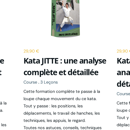
29,90 €
29,90
e
Kata JITTE : une analyse
Kat
t
complète et détaillée
ana
dét
Course
.
3 Leçons
Cette formation complète te passe à la
Cours
loupe chaque mouvement du ce kata.
à la
Cette 
Tout y passe : les positions, les
a.
loupe 
déplacements, le travail de hanches, les
Tout y 
techniques, les appuis, le regard.
 les
déplac
Toutes nos astuces, conseils, techniques