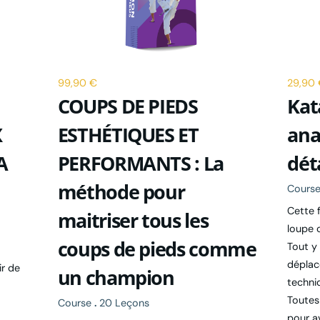
99,90 €
29,90
COUPS DE PIEDS
Kat
X
ESTHÉTIQUES ET
ana
A
PERFORMANTS : La
dét
méthode pour
Cours
Cette 
maitriser tous les
loupe 
coups de pieds comme
Tout y 
déplac
r de
un champion
techniq
Toutes
Course
.
20 Leçons
pour av