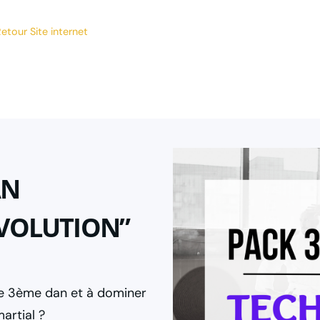
etour Site internet
AN
EVOLUTION”
re 3ème dan et à dominer
artial ?