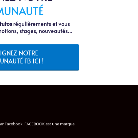
UNAUTÉ
tutos
régulièrements et vous
otions, stages, nouveautés...
IGNEZ NOTRE
NAUTÉ FB ICI !
vé par Facebook. FACEBOOK est une marque