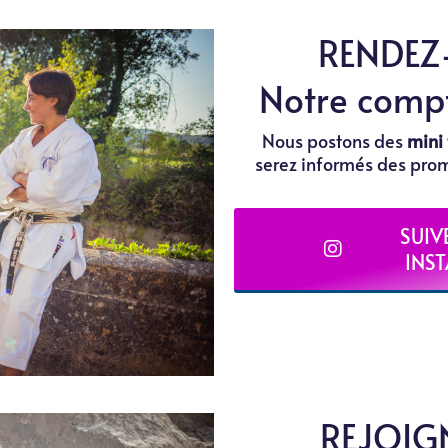
RENDEZ
Notre comp
Nous postons des
mini 
serez informés des prom
SUIV
INS
REJOIG