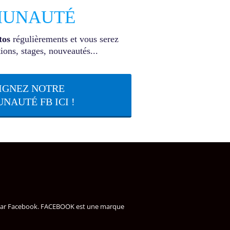
UNAUTÉ
tos
régulièrements et vous serez
ons, stages, nouveautés...
IGNEZ NOTRE
AUTÉ FB ICI !
vé par Facebook. FACEBOOK est une marque