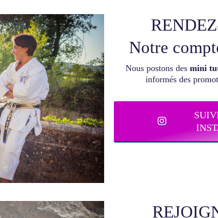
RENDEZ
Notre comp
Nous postons des
mini tu
informés des promoti
SUIV
INS
REJOIG