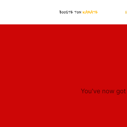
R
You've now got