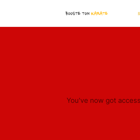
R
You've now got acces