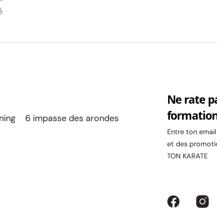
é
Ne rate p
formatio
ining 6 impasse des arondes
Entre ton emai
et des promoti
TON KARATE