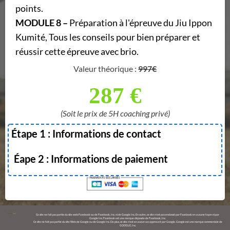
points.
MODULE 8 –
Préparation à l'épreuve du Jiu Ippon
Kumité, Tous les conseils pour bien préparer et
réussir cette épreuve avec brio.
Valeur théorique :
997€
287 €
(Soit le prix de 5H coaching privé)
Étape 1 : Informations de contact
Éape 2 : Informations de paiement
Ce site ne fait pas partie du site web Facebook ou de Facebook, Inc. ni de Google Inc. En outre, ce site n’est pas endossé par Facebook en aucune façon ni par
Google Inc. Facebook est une marque déposée de Facebook, Inc.
Ce site ne fait pas partie du site Web de Google ou de Google Inc. De plus, ce site n'est en aucun cas approuvé par Google. Google est une marque commerciale de
GOOGLE, Inc.