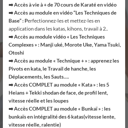
➡️ Accès à vie à + de 70 cours de Karaté en vidéo
➡️ Accès au module en vidéo “Les Techniques de
Base” : P
erfectionnez-les et mettez-les en
application dans les katas, kihons, travail à 2..
➡️ Accès au module vidéo « Les Techniques
Complexes » : Manji uké, Morote Uke, Yama Tsuki,
Otoshi
➡️ Accès au module « Technique + » : apprenez les
Pivots en kata, le Travail de hanche, les
Déplacements, les Sauts….
➡️ Accès COMPLET au module « Kata » : les 5
Heians + Tekki shodan de face, de profil lent,
vitesse réelle et les loupes
➡️ Accès COMPLET au module « Bunkaï » : les
bunkaïs en intégralité des 6 katas(vitesse lente,
vitesse réelle, ralentie)