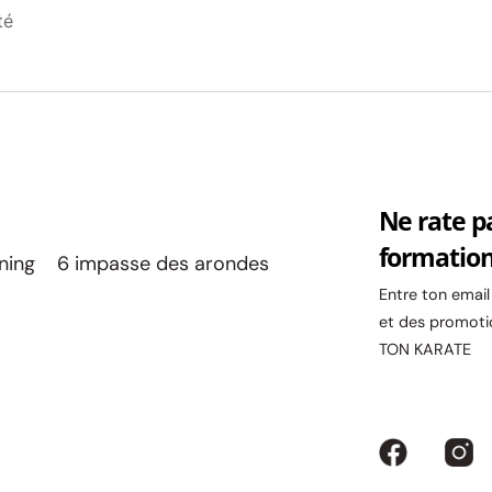
té
Ne rate p
formatio
ining 6 impasse des arondes
Entre ton emai
et des promoti
TON KARATE