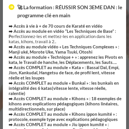
🚀 La formation : RÉUSSIR SON 3EME DAN : le
programme clé en main
➡️ Accès à vie à + de 70 cours de Karaté en vidéo
➡️ Accès au module en vidéo “Les Techniques de Base” :
P
erfectionnez-les et mettez-les en application dans les
katas, kihons, travail à 2..
➡️ Accès au module vidéo « Les Techniques Complexes » :
Manji uké, Morote Uke, Yama Tsuki, Otoshi
➡️ Accès au module « Technique + » : apprenez les Pivots en
kata, le Travail de hanche, les Déplacements, les Sauts….
➡️ Accès COMPLET au module « Kata » : Bassaï Daï, Empi,
Jion, Kankudaï, Hangetsu de face, de profil lent, vitesse
réelle et les loupes
➡️ Accès COMPLET au module « Bunkaï » : les bunkaïs en
intégralité des 6 katas(vitesse lente, vitesse réelle,
ralentie)
➡️ Accès COMPLET au module « Kihons » : 18 exemples de
kihons avec explications pédagogiques (kihons linéaires,
multidirectionnels, sur place)
➡️ Accès COMPLET au module « Kihons ippon kumité » :
protocole, exemple type avec explications pédagogiques
➡️ Accès COMPLET au module « Jiu ippon kumité » :