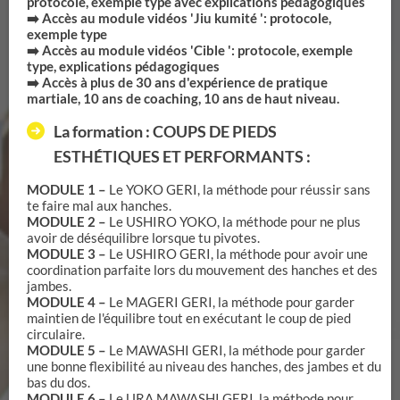
protocole, exemple type avec explications pédagogiques
➡️ Accès au module vidéos 'Jiu kumité ': protocole,
exemple type
➡️ Accès au module vidéos 'Cible ': protocole, exemple
type, explications pédagogiques
➡️ Accès à plus de 30 ans d'expérience de pratique
martiale, 10 ans de coaching, 10 ans de haut niveau.
La formation : COUPS DE PIEDS
ESTHÉTIQUES ET PERFORMANTS :
MODULE 1 –
Le YOKO GERI, la méthode pour réussir sans
te faire mal aux hanches.
MODULE 2 –
Le USHIRO YOKO, la méthode pour ne plus
avoir de déséquilibre lorsque tu pivotes.
MODULE 3 –
Le USHIRO GERI, la méthode pour avoir une
coordination parfaite lors du mouvement des hanches et des
jambes.
MODULE 4 –
Le MAGERI GERI, la méthode pour garder
maintien de l'équilibre tout en exécutant le coup de pied
circulaire.
MODULE 5 –
Le MAWASHI GERI, la méthode pour garder
une bonne flexibilité au niveau des hanches, des jambes et du
bas du dos.
MODULE 6 –
Le URA MAWASHI GERI, la méthode pour