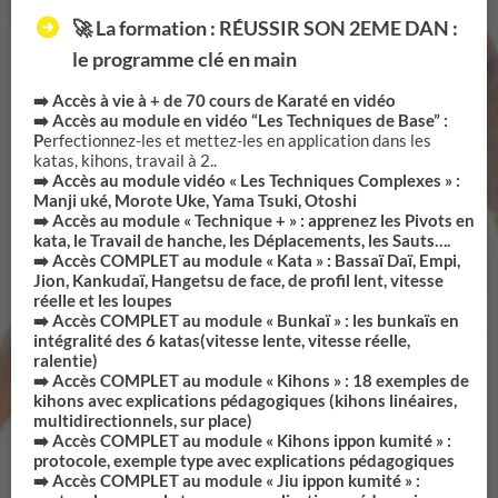
🚀 La formation : RÉUSSIR SON 2EME DAN :
le programme clé en main
➡️ Accès à vie à + de 70 cours de Karaté en vidéo
➡️ Accès au module en vidéo “Les Techniques de Base” :
P
erfectionnez-les et mettez-les en application dans les
katas, kihons, travail à 2..
➡️ Accès au module vidéo « Les Techniques Complexes » :
Manji uké, Morote Uke, Yama Tsuki, Otoshi
➡️ Accès au module « Technique + » : apprenez les Pivots en
kata, le Travail de hanche, les Déplacements, les Sauts….
➡️ Accès COMPLET au module « Kata » : Bassaï Daï, Empi,
Jion, Kankudaï, Hangetsu de face, de profil lent, vitesse
réelle et les loupes
➡️ Accès COMPLET au module « Bunkaï » : les bunkaïs en
intégralité des 6 katas(vitesse lente, vitesse réelle,
ralentie)
➡️ Accès COMPLET au module « Kihons » : 18 exemples de
kihons avec explications pédagogiques (kihons linéaires,
multidirectionnels, sur place)
➡️ Accès COMPLET au module « Kihons ippon kumité » :
protocole, exemple type avec explications pédagogiques
➡️ Accès COMPLET au module « Jiu ippon kumité » :