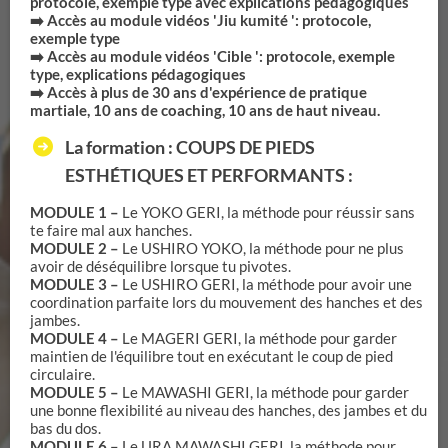
protocole, exemple type avec explications pédagogiques
➡️ Accès au module vidéos 'Jiu kumité ': protocole,
exemple type
➡️ Accès au module vidéos 'Cible ': protocole, exemple
type, explications pédagogiques
➡️ Accès à plus de 30 ans d'expérience de pratique
martiale, 10 ans de coaching, 10 ans de haut niveau.
La formation : COUPS DE PIEDS
ESTHÉTIQUES ET PERFORMANTS :
MODULE 1 –
Le YOKO GERI, la méthode pour réussir sans
te faire mal aux hanches.
MODULE 2 –
Le USHIRO YOKO, la méthode pour ne plus
avoir de déséquilibre lorsque tu pivotes.
MODULE 3 –
Le USHIRO GERI, la méthode pour avoir une
coordination parfaite lors du mouvement des hanches et des
jambes.
MODULE 4 –
Le MAGERI GERI, la méthode pour garder
maintien de l'équilibre tout en exécutant le coup de pied
circulaire.
MODULE 5 –
Le MAWASHI GERI, la méthode pour garder
une bonne flexibilité au niveau des hanches, des jambes et du
bas du dos.
MODULE 6 –
Le URA MAWASHI GERI, la méthode pour